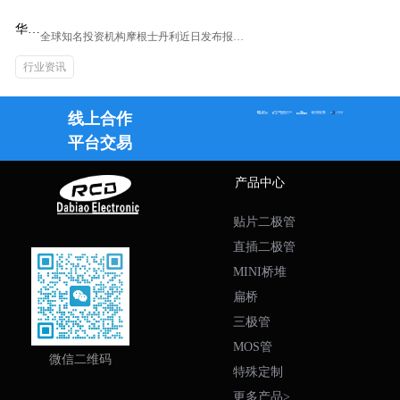
华虹
全球知名投资机构摩根士丹利近日发布报告
半导
称，华虹半导体的晶圆厂利用率已达到并超
体晶
行业资讯
过100%，因此该公司有可能在下半年对晶
圆价
圆价格进行10%的上涨。基于这一积极预
测，摩根士丹利上调了华虹半导体的投资评
格预
线上合作
级至“超配”，并将其目标价大幅上调约6
计上
5%，至28港元。 分析师Ray Wu等在报告
平台交易
调，
中进一步指出，华虹半导体若成功提价，将
股价
有助于缓解台湾成熟制程节点代工企业的定
受提
价压力。这一预测无疑为华虹半导...
产品中心
振
贴片二极管
直插二极管
MINI桥堆
扁桥
三极管
MOS管
微信二维码
特殊定制
更多产品>