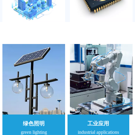
Application field
More
应用领域
绿色照明
工业应用
green lighting
industrial applications