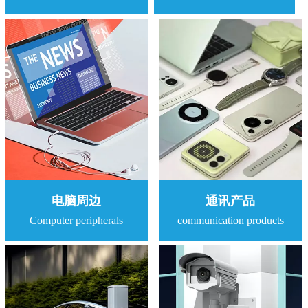
电脑周边
通讯产品
Computer peripherals
communication products