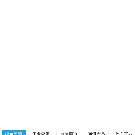
生活电子
——
半导体是‌现代生活电子设备的“心脏”与“大脑”‌
绿色照明
工业应用
电脑周边
通讯产品
汽车工业